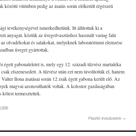
 közötti vitrinben pedig az ásatás során előkerült régészeti
i tevékenységével ismerkedhetünk. Itt állítottuk ki a
eti anyagát, köztük az üvegolvasztáshoz használt vastag falú
t az olvadékokat és salakokat, melyeknek laboratóriumi elemzése
ázadban üveget gyártottak.
i égett gabonaleletet is, mely egy 12. századi tűzvész martaléka
 csak elszenesedett. A tűzvész után ezt nem távolították el, hanem
 Valter Ilona ásatásai során 12 zsák égett gabona került elő. Az
yek magvai azonosíthatók voltak. A kolostor gazdaságában
s kölest termesztettek.
 link
.
Pásztói évszázadok
→