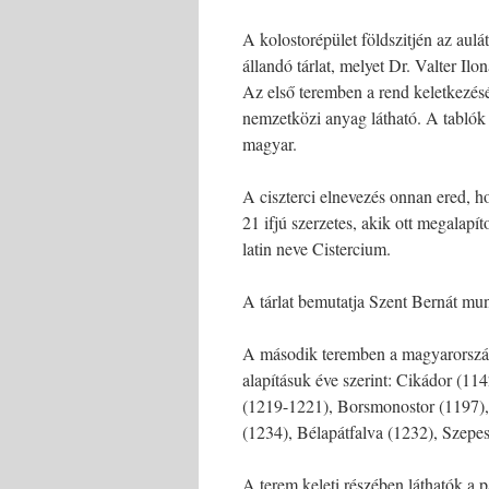
A kolostorépület földszitjén az aulá
állandó tárlat, melyet Dr. Valter Ilo
Az első teremben a rend keletkezésé
nemzetközi anyag látható. A tablók 
magyar.
A ciszterci elnevezés onnan ered, 
21 ifjú szerzetes, akik ott megalap
latin neve Cistercium.
A tárlat bemutatja Szent Bernát mun
A második teremben a magyarországi
alapításuk éve szerint: Cikádor (114
(1219-1221), Borsmonostor (1197),
(1234), Bélapátfalva (1232), Szepes
A terem keleti részében láthatók a p