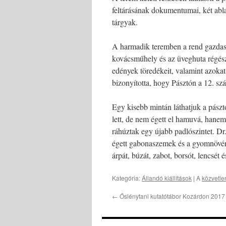
feltárásának dokumentumai, két ablak
tárgyak.
A harmadik teremben a rend gazdaság
kovácsműhely és az üveghuta régész
edények töredékeit, valamint azoka
bizonyította, hogy Pásztón a 12. sz
Egy kisebb mintán láthatjuk a pásztó
lett, de nem égett el hamuvá, hanem
ráhúztak egy újabb padlószintet. Dr.
égett gabonaszemek és a gyomnövén
árpát, búzát, zabot, borsót, lencsét é
Kategória:
Állandó kiállítások
| A
közvetlen
←
Őslénytani kutatótábor Kozárdon 2017