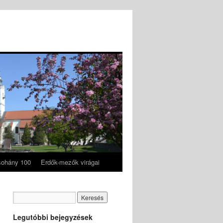
ohány 100
Erdők-mezők virágai
Legutóbbi bejegyzések