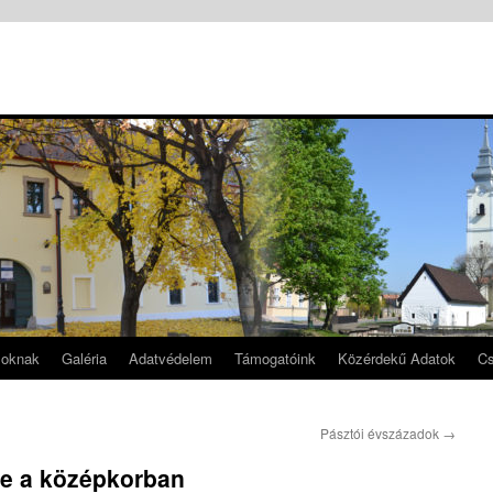
soknak
Galéria
Adatvédelem
Támogatóink
Közérdekű Adatok
Cs
Pásztói évszázadok
→
ete a középkorban