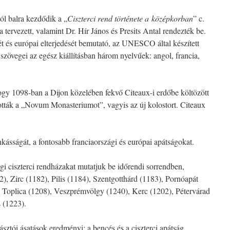
tól balra kezdődik a „
Ciszterci rend története a
középkorban
” c.
na tervezett, valamint Dr. Hír János és Presits Antal rendezték be.
t és európai elterjedését bemutató, az UNESCO által készített
szövegei az egész kiállításban három nyelvűek: angol, francia,
hogy 1098-ban a Dijon közelében fekvő Citeaux-i erdőbe költözött
ították a „Novum Monasteriumot”, vagyis az új kolostort. Citeaux
kásságát, a fontosabb franciaországi és európai apátságokat.
 ciszterci rendházakat mutatjuk be időrendi sorrendben,
2), Zirc (1182), Pilis (1184), Szentgotthárd (1183), Pornóapát
 Toplica (1208), Veszprémvölgy (1240), Kerc (1202), Pétervárad
 (1223).
ásztói ásatások eredményi: a bencés és a ciszterci apátság