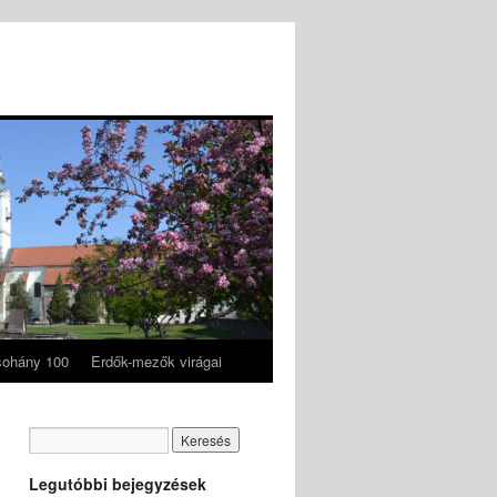
ohány 100
Erdők-mezők virágai
Legutóbbi bejegyzések