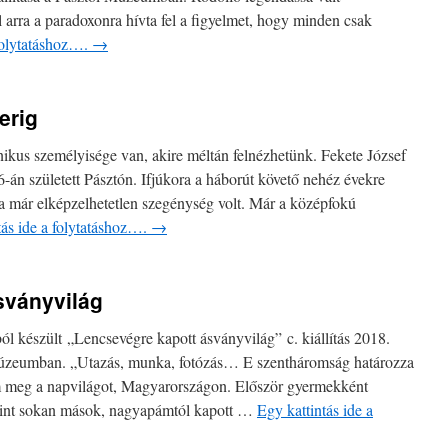
l arra a paradoxonra hívta fel a figyelmet, hogy minden csak
 folytatáshoz….
→
erig
ikus személyisége van, akire méltán felnézhetünk. Fekete József
6-án született Pásztón. Ifjúkora a háborút követő nehéz évekre
a már elképzelhetetlen szegénység volt. Már a középfokú
tás ide a folytatáshoz….
→
sványvilág
l készült „Lencsevégre kapott ásványvilág” c. kiállítás 2018.
Múzeumban. „Utazás, munka, fotózás… E szentháromság határozza
m meg a napvilágot, Magyarországon. Először gyermekként
 Mint sokan mások, nagyapámtól kapott …
Egy kattintás ide a