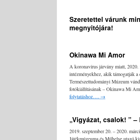
Szeretettel várunk min
megnyitójára!
Okinawa Mi Amor
A koronavírus járvány miatt, 2020.
intézményekhez, akik támogatják a d
Természettudományi Múzeum vándork
fotókiállításának – Okinawa Mi A
folytatáshoz….
→
„Vigyázat, csalok! ” –
2019. szeptember 20. – 2020. már
Játékmúzeuma és Műhelye utazó kiá