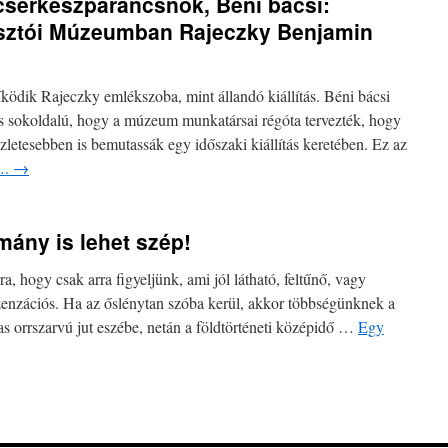
cserkészparancsnok, Béni bácsi:
Pásztói Múzeumban Rajeczky Benjamin
dik Rajeczky emlékszoba, mint állandó kiállítás. Béni bácsi
s sokoldalú, hogy a múzeum munkatársai régóta tervezték, hogy
zletesebben is bemutassák egy időszaki kiállítás keretében. Ez az
z….
→
ány is lehet szép!
 hogy csak arra figyeljünk, ami jól látható, feltűnő, vagy
enzációs. Ha az őslénytan szóba kerül, akkor többségünknek a
as orrszarvú jut eszébe, netán a földtörténeti középidő …
Egy