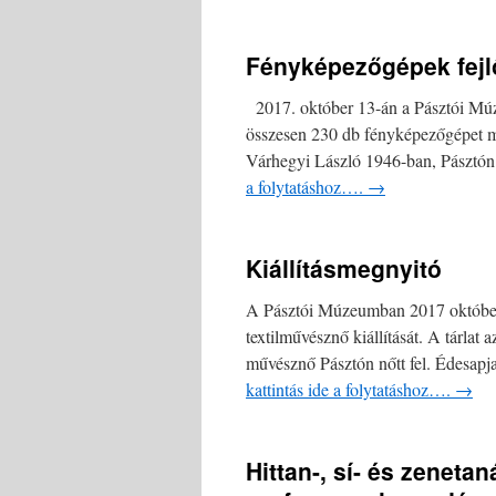
Fényképezőgépek fejlő
2017. október 13-án a Pásztói Múze
összesen 230 db fényképezőgépet mu
Várhegyi László 1946-ban, Pásztón 
a folytatáshoz….
→
Kiállításmegnyitó
A Pásztói Múzeumban 2017 október 
textilművésznő kiállítását. A tárlat
művésznő Pásztón nőtt fel. Édesapja
kattintás ide a folytatáshoz….
→
Hittan-, sí- és zeneta