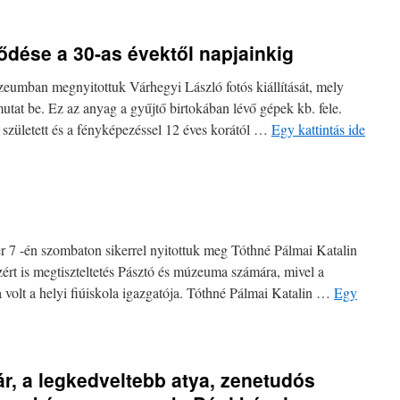
dése a 30-as évektől napjainkig
umban megnyitottuk Várhegyi László fotós kiállítását, mely
tat be. Ez az anyag a gyűjtő birtokában lévő gépek kb. fele.
született és a fényképezéssel 12 éves korától …
Egy kattintás ide
7 -én szombaton sikerrel nyitottuk meg Tóthné Pálmai Katalin
 azért is megtiszteltetés Pásztó és múzeuma számára, mivel a
 volt a helyi fiúiskola igazgatója. Tóthné Pálmai Katalin …
Egy
nár, a legkedveltebb atya, zenetudós