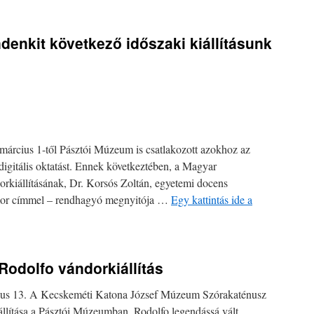
denkit következő időszaki kiállításunk
 március 1-től Pásztói Múzeum is csatlakozott azokhoz az
igitális oktatást. Ennek következtében, a Magyar
iállításának, Dr. Korsós Zoltán, egyetemi docens
mor címmel – rendhagyó megnyitója …
Egy kattintás ide a
 Rodolfo vándorkiállítás
cius 13. A Kecskeméti Katona József Múzeum Szórakaténusz
llítása a Pásztói Múzeumban. Rodolfo legendássá vált