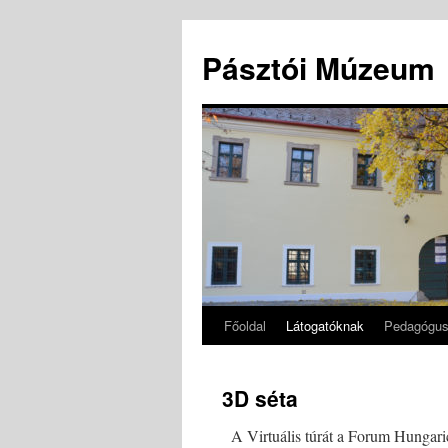
Pásztói Múzeum
Főoldal
Látogatóknak
Pedagógu
Kilépés
a
3D séta
tartalomba
A Virtuális túrát a Forum Hungaric