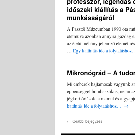
professzor, legendás 
időszaki kiállítás a 
munkásságáról
A Pásztói Múzeumban 1990 óta műkö
életműve azonban annyira gazdag é
az életút néhány jellemző elemét rés
…
Egy kattintás ide a folytatásho
Mikronógrád – A tudom
Mi emberek hajlamosak vagyunk arra,
éppenséggel bombasztikus, netán sz
jégkori óriások, a mamut és a gyapj
kattintás ide a folytatáshoz….
→
←
Korábbi bejegyzés