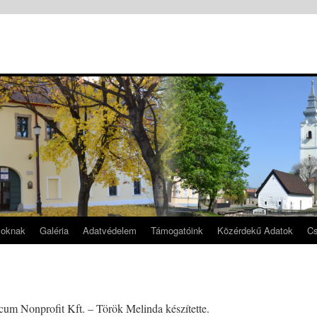
soknak
Galéria
Adatvédelem
Támogatóink
Közérdekű Adatok
Cs
um Nonprofit Kft. – Török Melinda készítette.