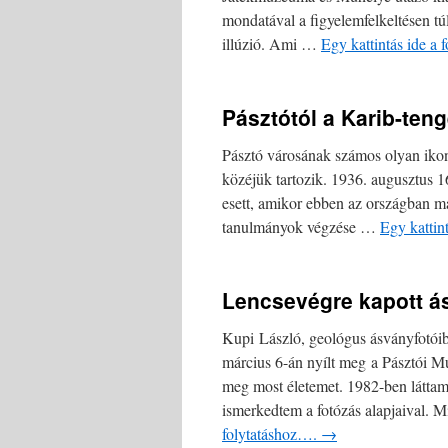
mondatával a figyelemfelkeltésen tú
illúzió. Ami …
Egy kattintás ide a
Pásztótól a Karib-teng
Pásztó városának számos olyan ikon
közéjük tartozik. 1936. augusztus 1
esett, amikor ebben az országban m
tanulmányok végzése …
Egy kattin
Lencsevégre kapott á
Kupi László, geológus ásványfotóibó
március 6-án nyílt meg a Pásztói 
meg most életemet. 1982-ben látta
ismerkedtem a fotózás alapjaival.
folytatáshoz….
→