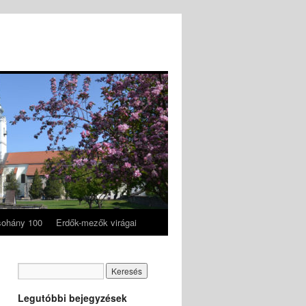
ohány 100
Erdők-mezők virágai
Legutóbbi bejegyzések