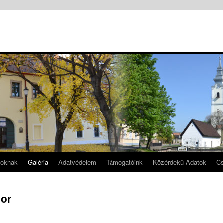
soknak
Galéria
Adatvédelem
Támogatóink
Közérdekű Adatok
Cs
bor