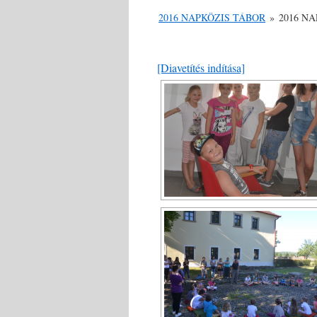
2016 NAPKÖZIS TÁBOR
»
2016 N
[Diavetítés indítása]