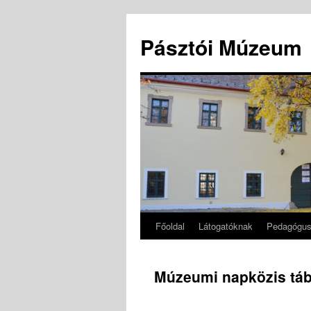
Pásztói Múzeum
Főoldal
Látogatóknak
Pedagógu
Kilépés
a
Múzeumi napközis tá
tartalomba