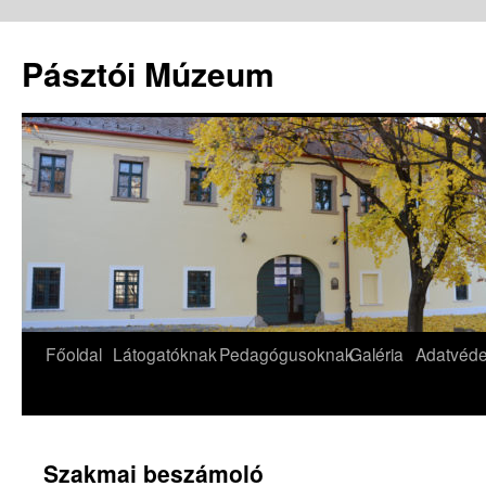
Pásztói Múzeum
Kilépés
Főoldal
Látogatóknak
Pedagógusoknak
Galéria
Adatvéd
a
tartalomba
Szakmai beszámoló