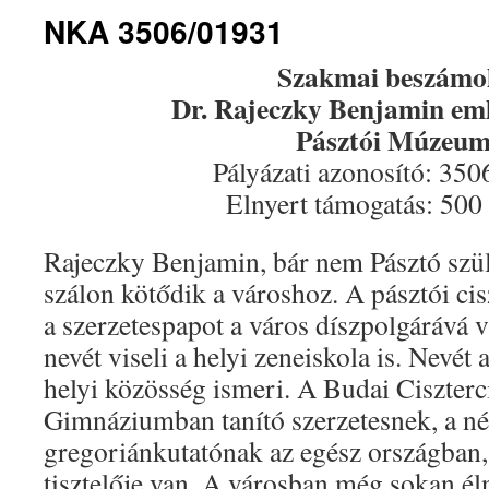
NKA 3506/01931
Szakmai beszámo
Dr. Rajeczky Benjamin eml
Pásztói Múzeu
Pályázati azonosító: 35
Elnyert támogatás: 500
Rajeczky Benjamin, bár nem Pásztó szül
szálon kötődik a városhoz. A pásztói cisz
a szerzetespapot a város díszpolgárává vá
nevét viseli a helyi zeneiskola is. Nevé
helyi közösség ismeri. A Budai Ciszterc
Gimnáziumban tanító szerzetesnek, a né
gregoriánkutatónak az egész országban, 
tisztelője van. A városban még sokan él