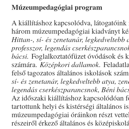
Múzeumpedagógiai program
A kiállításhoz kapcsolódva, látogatóink
három múzeumpedagógiai kiadványt kés
Hittan-, sí- és zenetanár, legkedveltebb 
professzor, legendás cserkészparancsno
bácsi.
Foglalkoztatófüzet óvódások és k
számára.
Középkori dallamok.
Feladat
felső tagozatos általános iskolások szá
sí- és zenetanár, legkedveltebb atya, zen
legendás cserkészparancsnok, Béni bác
Az időszaki kiállításhoz kapcsolódóan 
tartottunk helyi és kistérségi általános 
múzeumpedagógiai óráinkon részt vettek
részeiről érkező általános és középiskolá