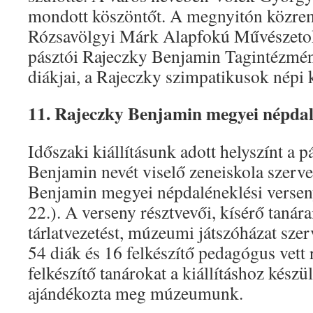
mondott köszöntőt. A megnyitón közre
Rózsavölgyi Márk Alapfokú Művészetok
pásztói Rajeczky Benjamin Tagintézmén
diákjai, a Rajeczky szimpatikusok népi 
11. Rajeczky Benjamin megyei népdal
Időszaki kiállításunk adott helyszínt a p
Benjamin nevét viselő zeneiskola szerve
Benjamin megyei népdaléneklési versen
22.). A verseny résztvevői, kísérő tanár
tárlatvezetést, múzeumi játszóházat sze
54 diák és 16 felkészítő pedagógus vett 
felkészítő tanárokat a kiállításhoz készü
ajándékozta meg múzeumunk.