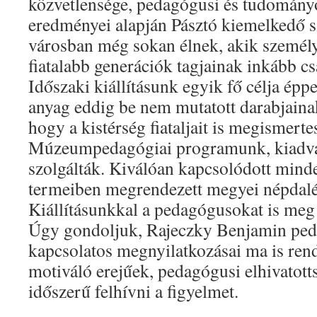
közvetlensége, pedagógusi és tudomán
eredményei alapján Pásztó kiemelkedő 
városban még sokan élnek, akik személy
fiatalabb generációk tagjainak inkább c
Időszaki kiállításunk egyik fő célja éppe
anyag eddig be nem mutatott darabjainak 
hogy a kistérség fiataljait is megismerte
Múzeumpedagógiai programunk, kiadvány
szolgálták. Kiválóan kapcsolódott minde
termeiben megrendezett megyei népdalén
Kiállításunkkal a pedagógusokat is meg 
Úgy gondoljuk, Rajeczky Benjamin ped
kapcsolatos megnyilatkozásai ma is ren
motiváló erejűek, pedagógusi elhivatot
időszerű felhívni a figyelmet.