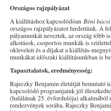
Országos rajzpályázat
A kiállításhoz kapcsolódóan
Béni bácsi
országos rajzpályázatot hirdettünk. A fe
pályamunkát neveztek, az ország több is
alkotások, csoportos munkák is születte
okleveleit és a díjakat a kiállítás-megny
munkákat időszaki kiállításunkban is b
Tapasztalatok, eredményesség:
Rajeczky Benjamin életútját bemutató id
kapcsolódó programjaink jól illeszkedt
(halálának 25. évfordulója) alkalmából 
rendezvények sorába. Rajeczky Benjami