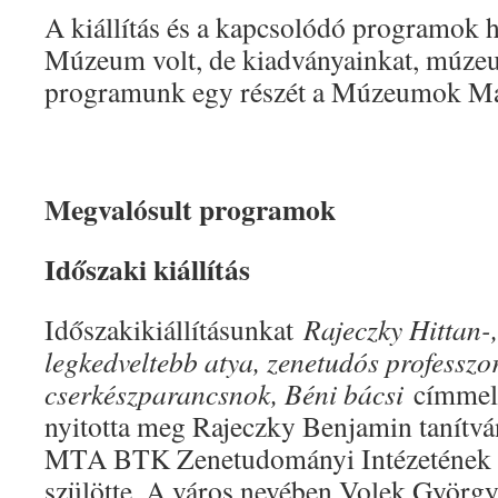
A kiállítás és a kapcsolódó programok h
Múzeum volt, de kiadványainkat, múze
programunk egy részét a Múzeumok Maj
Megvalósult programok
Időszaki kiállítás
Időszakikiállításunkat
Rajeczky Hittan-,
legkedveltebb atya, zenetudós professzo
cserkészparancsnok, Béni bácsi
címmel
nyitotta meg Rajeczky Benjamin tanítván
MTA BTK Zenetudományi Intézetének f
szülötte. A város nevében Volek György