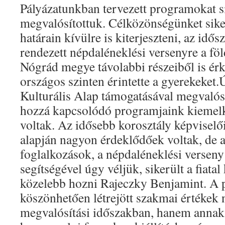
Pályázatunkban tervezett programokat s
megvalósítottuk. Célközönségünket siker
határain kívülre is kiterjeszteni, az idős
rendezett népdaléneklési versenyre a föl
Nógrád megye távolabbi részeiből is érk
országos szinten érintette a gyerekeket
Kulturális Alap támogatásával megvalósu
hozzá kapcsolódó programjaink kiemel
voltak. Az idősebb korosztály képviselői
alapján nagyon érdeklődőek voltak, de
foglalkozások, a népdaléneklési verseny 
segítségével úgy véljük, sikerült a fiata
közelebb hozni Rajeczky Benjamint. A 
köszönhetően létrejött szakmai értékek
megvalósítási időszakban, hanem annak l