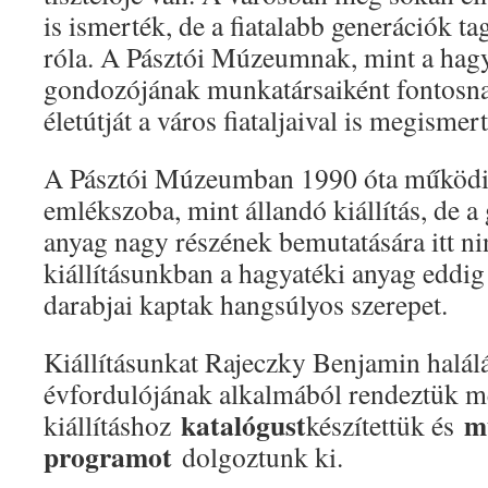
is ismerték, de a fiatalabb generációk ta
róla. A Pásztói Múzeumnak, mint a hag
gondozójának munkatársaiként fontosna
életútját a város fiataljaival is megismer
A Pásztói Múzeumban 1990 óta működi
emlékszoba, mint állandó kiállítás, de a
anyag nagy részének bemutatására itt ni
kiállításunkban a hagyatéki anyag eddi
darabjai kaptak hangsúlyos szerepet.
Kiállításunkat Rajeczky Benjamin halál
évfordulójának alkalmából rendeztük m
katalógust
m
kiállításhoz
készítettük és
programot
dolgoztunk ki.