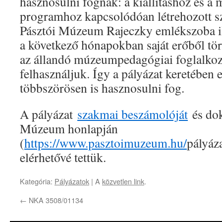
hasznosulni fognak: a kiállításhoz és 
programhoz kapcsolódóan létrehozott s
Pásztói Múzeum Rajeczky emlékszoba il
a következő hónapokban saját erőből tö
az állandó múzeumpedagógiai foglalkozá
felhasználjuk. Így a pályázat keretében 
többszörösen is hasznosulni fog.
A pályázat
szakmai beszámolóját
és dok
Múzeum honlapján
(
https://www.pasztoimuzeum.hu/
pályáz
elérhetővé tettük.
Kategória:
Pályázatok
| A
közvetlen link
.
←
NKA 3508/01134