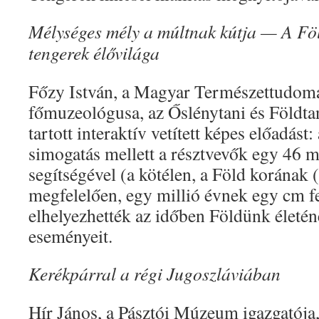
Mélységes mély a múltnak kútja — A Föl
tengerek élővilága
Főzy István, a Magyar Természettudo
főmuzeológusa, az Őslénytani és Földta
tartott interaktív vetített képes előadás
simogatás mellett a résztvevők egy 46 m
segítségével (a kötélen, a Föld korának (
megfelelően, egy millió évnek egy cm f
elhelyezhették az időben Földünk életé
eseményeit.
Kerékpárral a régi Jugoszláviában
Hír János, a Pásztói Múzeum igazgatója