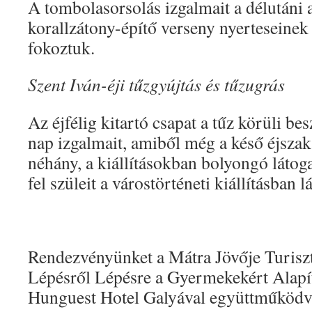
A tombolasorsolás izgalmait a délutáni
korallzátony-építő verseny nyerteseinek
fokoztuk.
Szent Iván-éji tűzgyújtás és tűzugrás
Az éjfélig kitartó csapat a tűz körüli bes
nap izgalmait, amiből még a késő éjszakai
néhány, a kiállításokban bolyongó láto
fel szüleit a várostörténeti kiállításban 
Rendezvényünket a Mátra Jövője Turiszti
Lépésről Lépésre a Gyermekekért Alapít
Hunguest Hotel Galyával együttműködve