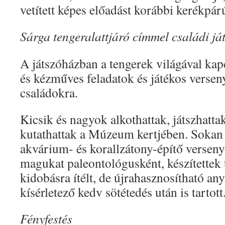
vetített képes előadást korábbi kerékpárú
Sárga tengeralattjáró címmel családi já
A játszóházban a tengerek világával ka
és kézműves feladatok és játékos versen
családokra.
Kicsik és nagyok alkothattak, játszhattak
kutathattak a Múzeum kertjében. Sokan v
akvárium- és korallzátony-építő verseny
magukat paleontológusként, készítettek t
kidobásra ítélt, de újrahasznosítható an
kísérletező kedv sötétedés után is tartott
Fényfestés