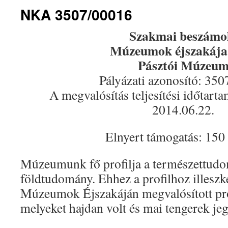
NKA 3507/00016
Szakmai beszámo
Múzeumok éjszakája
Pásztói Múzeu
Pályázati azonosító: 35
A megvalósítás teljesítési időtart
2014.06.22.
Elnyert támogatás: 150
Múzeumunk fő profilja a természettudom
földtudomány. Ehhez a profilhoz illeszk
Múzeumok Éjszakáján megvalósított pro
melyeket hajdan volt és mai tengerek je