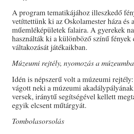
A program tematikájához illeszkedő fé
vetíttettünk ki az Oskolamester háza és
műemléképületek falaira. A gyerekek 
használták ki a különböző színű fények
váltakozását játékaikban.
Múzeumi rejtély, nyomozás a múzeumb
Idén is népszerű volt a múzeumi rejtély
vágott neki a múzeumi akadálypályának, 
versek, iránytű segítségével kellett me
egyik elcsent műtárgyát.
Tombolasorsolás