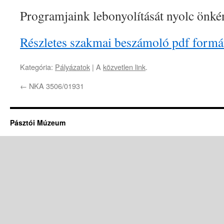
Programjaink lebonyolítását nyolc önként
Részletes szakmai beszámoló pdf form
Kategória:
Pályázatok
| A
közvetlen link
.
←
NKA 3506/01931
Pásztói Múzeum