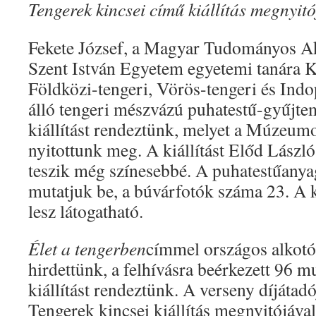
Tengerek kincsei című kiállítás megnyitó
Fekete József, a Magyar Tudományos A
Szent István Egyetem egyetemi tanára K
Földközi-tengeri, Vörös-tengeri és Ind
álló tengeri mészvázú puhatestű-gyűjte
kiállítást rendeztünk, melyet a Múzeum
nyitottunk meg. A kiállítást Előd Lászl
teszik még színesebbé. A puhatestűanya
mutatjuk be, a búvárfotók száma 23. A k
lesz látogatható.
Élet a tengerben
címmel országos alkotó
hirdettünk, a felhívásra beérkezett 96 
kiállítást rendeztünk. A verseny díjátadó
Tengerek kincsei kiállítás megnyitójával