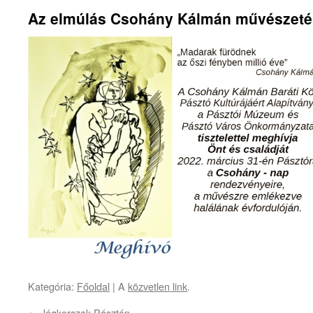
Az elmúlás Csohány Kálmán művészet
Kategória:
Főoldal
| A
közvetlen link
.
←
Jégkorszak Pásztón