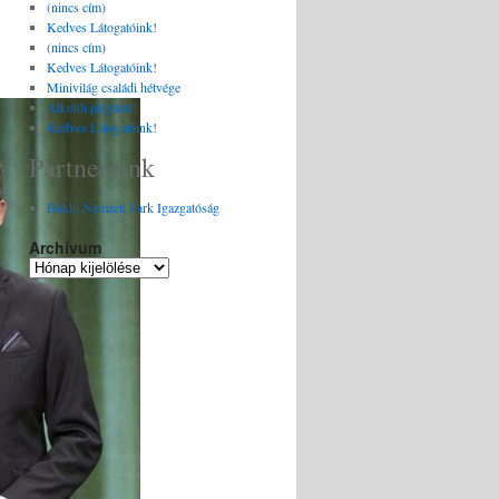
(nincs cím)
Kedves Látogatóink!
(nincs cím)
Kedves Látogatóink!
Minivilág családi hétvége
Alkotói pályázat!
Kedves Látogatóink!
Partnereink
Bükki Nemzeti Park Igazgatóság
Archívum
Archívum