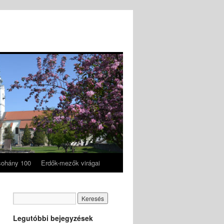
ohány 100
Erdők-mezők virágai
Legutóbbi bejegyzések