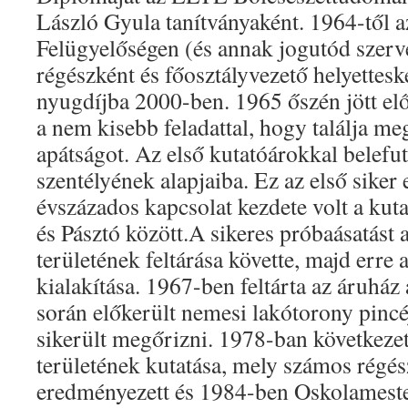
László Gyula tanítványaként. 1964-től
Felügyelőségen (és annak jogutód szerv
régészként és főosztályvezető helyettesk
nyugdíjba 2000-ben. 1965 őszén jött el
a nem kisebb feladattal, hogy találja me
apátságot. Az első kutatóárokkal belefut
szentélyének alapjaiba. Ez az első siker 
évszázados kapcsolat kezdete volt a ku
és Pásztó között.A sikeres próbaásatást a
területének feltárása követte, majd erre 
kialakítása. 1967-ben feltárta az áruhá
során előkerült nemesi lakótorony pincé
sikerült megőrizni. 1978-ban következet
területének kutatása, mely számos régés
eredményezett és 1984-ben Oskolameste