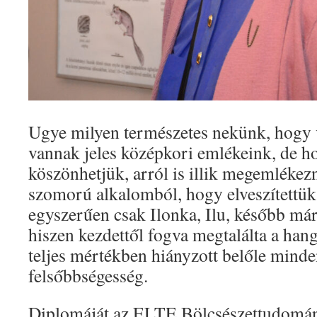
Ugye milyen természetes nekünk, hogy
vannak jeles középkori emlékeink, de h
köszönhetjük, arról is illik megemlékezn
szomorú alkalomból, hogy elveszítettük
egyszerűen csak Ilonka, Ilu, később már
hiszen kezdettől fogva megtalálta a hang
teljes mértékben hiányzott belőle min
felsőbbségesség.
Diplomáját az ELTE Bölcsészettudomán