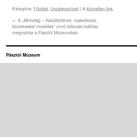
Kategória:
Főoldal
,
Uncategorized
| A
közvetlen link
.
←
A „Minivilág – Vasúttörténet, makettezés,
közlekedési modellek” című időszaki kiállítás
megnyitója a Pásztói Múzeumban
Pásztói Múzeum