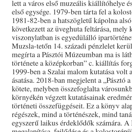
lett a város első muzeális kiállítóhelye
első egysége. 1979-ben tárta fel a kolo
1981-82-ben a hatszögletű kápolna alsó 
következett az üveghuta feltárása, mely
viszonylatban is egyedülálló ipartörtén
Muzsla-tetőn 14. századi pénzlelet kerü
megírta a Pásztói Múzeumban ma is láth
története a középkorban” c. kiállítás fo
1999-ben a Szalai malom kutatása volt a
ásatása. 2018-ban megjelent a „Pásztó a
kötete, melyben összefoglalta városunk
környékén végzett kutatásainak eredmén
történeti összefüggéseit. Ez a könyv a
régészek, mind a történészek, mind taná
egyszerű laikus érdeklődők számára. 
megalapítása, fejlődése és a kolostorépü