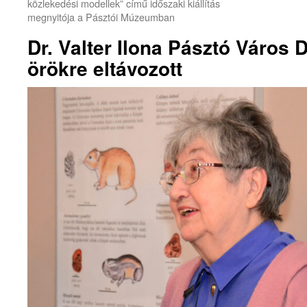
közlekedési modellek” című időszaki kiállítás
megnyitója a Pásztói Múzeumban
Dr. Valter Ilona Pásztó Város 
örökre eltávozott