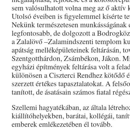
sem valósulhatott volna meg az ő aktív 
Utolsó éveiben is figyelemmel kísérte t
Nekünk természetesen munkásságának e
legfontosabb, de dolgozott a Bodrogkö
a Zalalövő –Zalamindszenti templom kut
apátság melléképületeinek feltárásán, t
Szentgotthárdon, Zsámbékon, Jákon. M
egyházi építmények feltárása volt a felad
különösen a Ciszterci Rendhez kötődő é
szerzett értékes tapasztalatokat. A fels
tanított, de ásatásain számos fiatal régész
Szellemi hagyatékában, az általa létreho
kiállítóhelyekben, barátai, kollégái, taní
emberek emlékezetében él tovább.