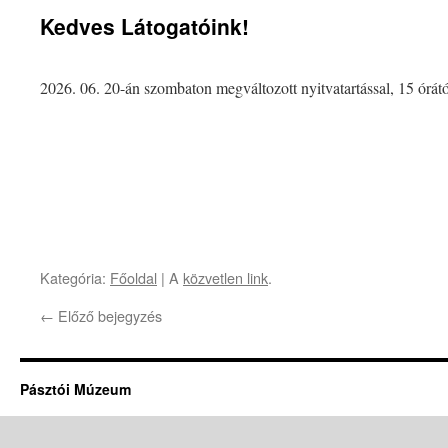
Kedves Látogatóink!
2026. 06. 20-án szombaton megváltozott nyitvatartással, 15 órátó
Kategória:
Főoldal
| A
közvetlen link
.
←
Előző bejegyzés
Pásztói Múzeum