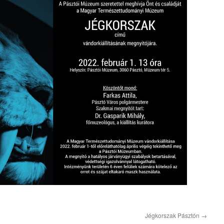
Jégkorszak Pásztón
→