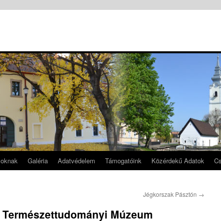
soknak
Galéria
Adatvédelem
Támogatóink
Közérdekű Adatok
Cs
Jégkorszak Pásztón
→
r Természettudományi Múzeum