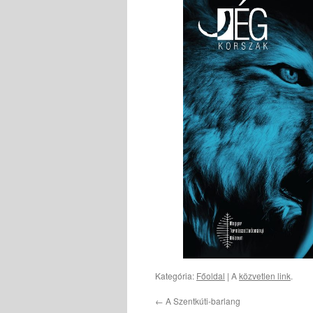
Kategória:
Főoldal
| A
közvetlen link
.
←
A Szentkúti-barlang