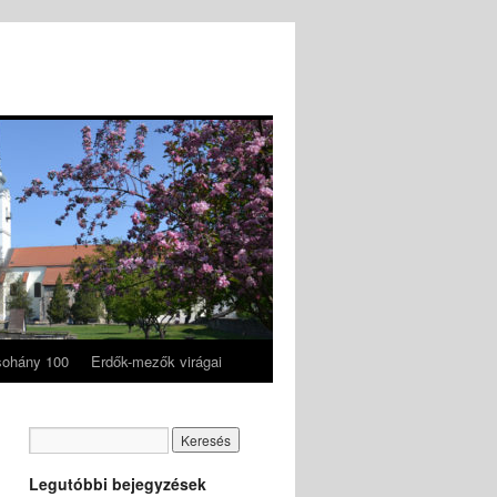
ohány 100
Erdők-mezők virágai
Legutóbbi bejegyzések